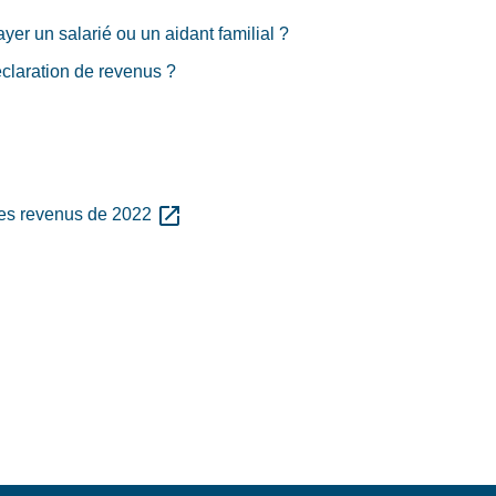
yer un salarié ou un aidant familial ?
déclaration de revenus ?
open_in_new
des revenus de 2022