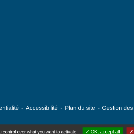
ntialité
-
Accessibilité
-
Plan du site
-
Gestion des
 control over what you want to activate
OK, accept all
Site créé en partenariat avec Réseau des Communes