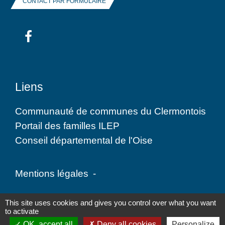
CONTACT PAR FORMULAIRE
Liens
Communauté de communes du Clermontois
Portail des familles ILEP
Conseil départemental de l'Oise
Mentions légales
-
Politique de confidentialité
-
Accessibilité
-
This site uses cookies and gives you control over what you want
to activate
Plan du site
-
Gestion des cookies
OK, accept all
Deny all cookies
Personalize