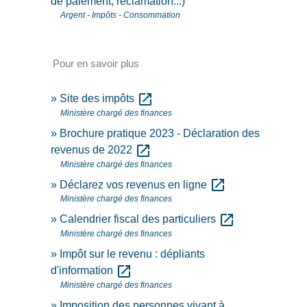
de paiement, réclamation...)
Argent - Impôts - Consommation
Pour en savoir plus
open_in_new
Site des impôts
Ministère chargé des finances
Brochure pratique 2023 - Déclaration des
open_in_new
revenus de 2022
Ministère chargé des finances
open_in_new
Déclarez vos revenus en ligne
Ministère chargé des finances
open_in_new
Calendrier fiscal des particuliers
Ministère chargé des finances
Impôt sur le revenu : dépliants
open_in_new
d'information
Ministère chargé des finances
Imposition des personnes vivant à