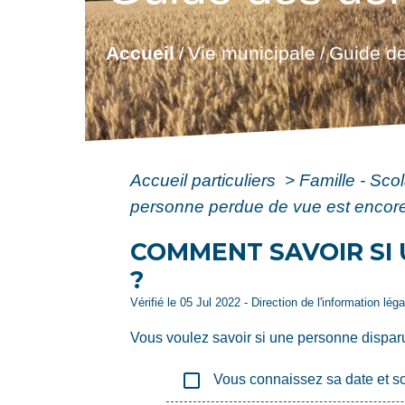
Accueil
Vie municipale
Guide de
/
/
Accueil particuliers
>
Famille - Scol
personne perdue de vue est encore
COMMENT SAVOIR SI 
?
Vérifié le 05 Jul 2022 - Direction de l'information lég
Vous voulez savoir si une personne dispar
check_box_outline_blank
Vous connaissez sa date et so