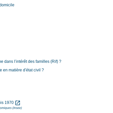
domicile
dans l'intérêt des familles (Rif) ?
 en matière d'état civil ?
open_in_new
uis 1970
onomiques (Insee)