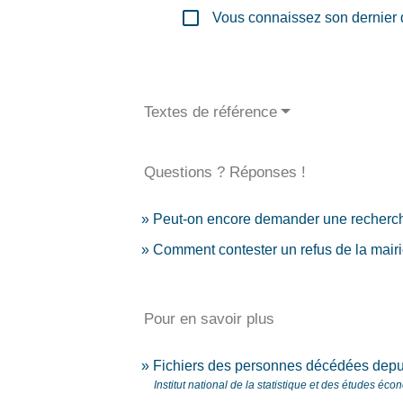
check_box_outline_blank
Vous connaissez son dernier 
Textes de référence
Questions ? Réponses !
Peut-on encore demander une recherche 
Comment contester un refus de la mairie
Pour en savoir plus
Fichiers des personnes décédées dep
Institut national de la statistique et des études éc