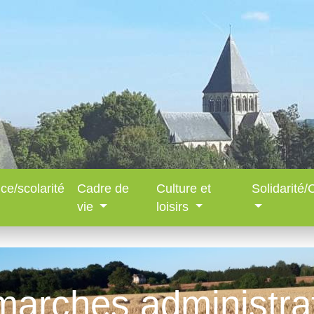
ce/scolarité
Cadre de
Culture et
Solidarité
vie
loisirs
arches administra