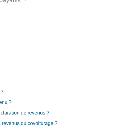
 payants
 ?
venu ?
déclaration de revenus ?
es revenus du covoiturage ?