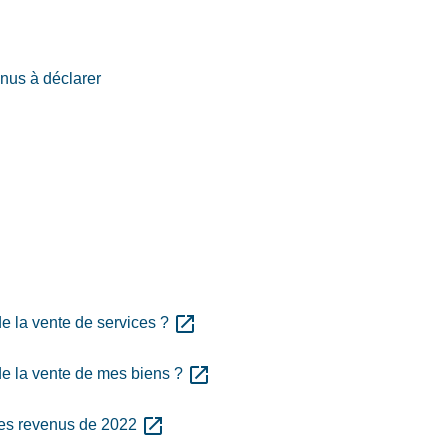
enus à déclarer
open_in_new
e la vente de services ?
open_in_new
e la vente de mes biens ?
open_in_new
des revenus de 2022