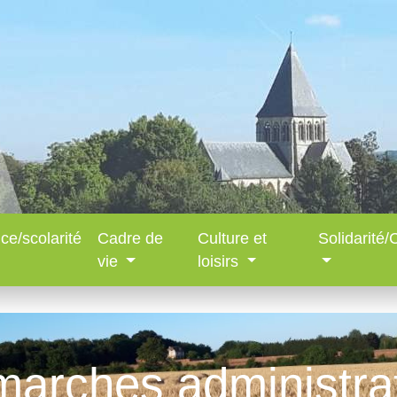
ce/scolarité
Cadre de
Culture et
Solidarité
vie
loisirs
arches administra