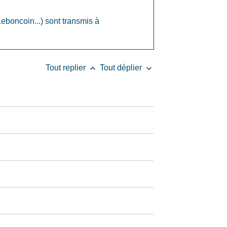
eboncoin...) sont transmis à
keyboard_arrow_up
keyboard_arrow_down
Tout replier
Tout déplier