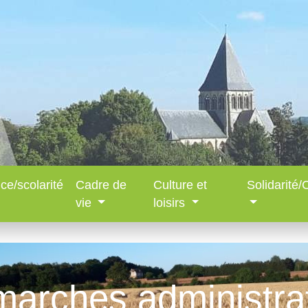
ce/scolarité
Cadre de
Culture et
Solidarité
vie
loisirs
arches administra