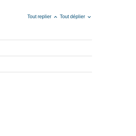
keyboard_arrow_up
keyboard_arrow_down
Tout replier
Tout déplier