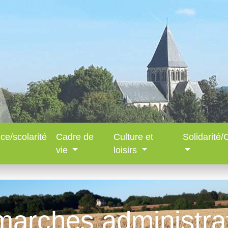
ce/scolarité
Cadre de
Culture et
Solidarité
vie
loisirs
arches administra