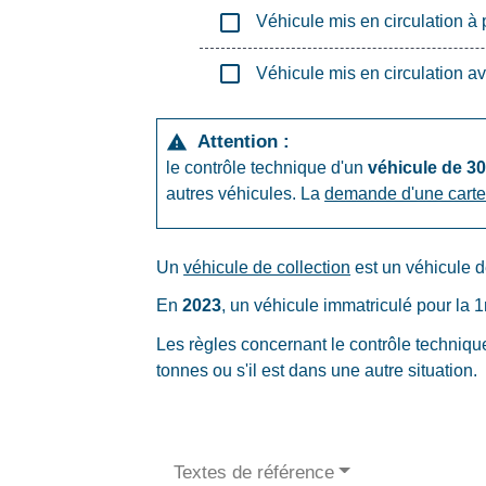
check_box_outline_blank
Véhicule mis en circulation à 
check_box_outline_blank
Véhicule mis en circulation a
Attention :
warning
le contrôle technique d'un
véhicule de 30
autres véhicules. La
demande d'une carte 
Un
véhicule de collection
est un véhicule 
En
2023
, un véhicule immatriculé pour la 1
Les règles concernant le contrôle technique 
tonnes ou s'il est dans une autre situation.
Textes de référence