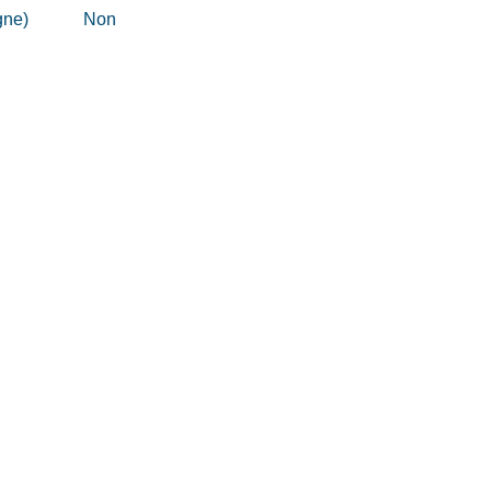
gne)
Non