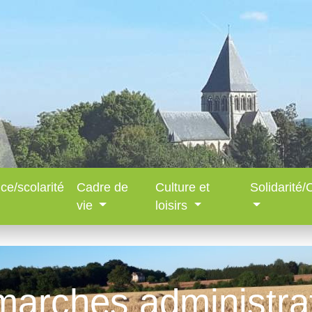
ce/scolarité
Cadre de
Culture et
Solidarité
vie
loisirs
arches administra