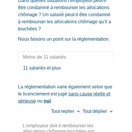
Dans quelles situations l'employeur peut-il
être condamné à rembourser les allocations
chômage ? Un salarié peut-il être condamné
à rembourser les allocations chômage qu'il a
touchées ?
Nous faisons un point sur la réglementation.
Moins de 11 salariés
11 salariés et plus
La réglementation varie également selon que
le licenciement est jugé
sans cause réelle et
sérieuse
ou
nul
.
keyboard_arrow_up
keyboard_arrow_down
Tout replier
Tout déplier
L'employeur doit-il rembourser les
allocations chômage touchées par