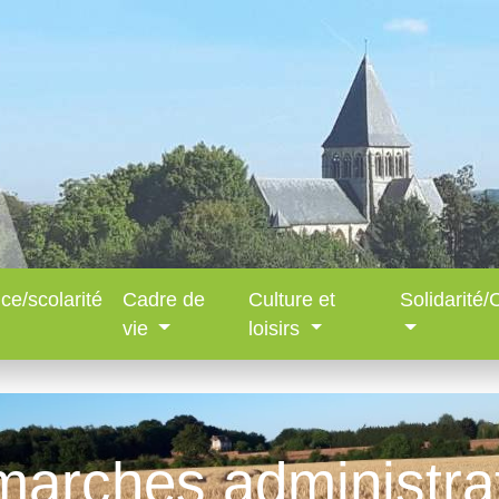
ce/scolarité
Cadre de
Culture et
Solidarité
vie
loisirs
arches administra