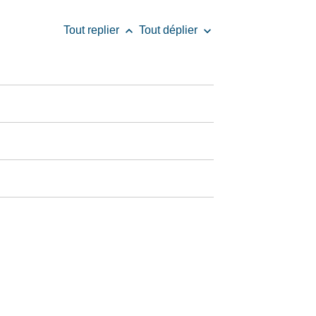
keyboard_arrow_up
keyboard_arrow_down
Tout replier
Tout déplier