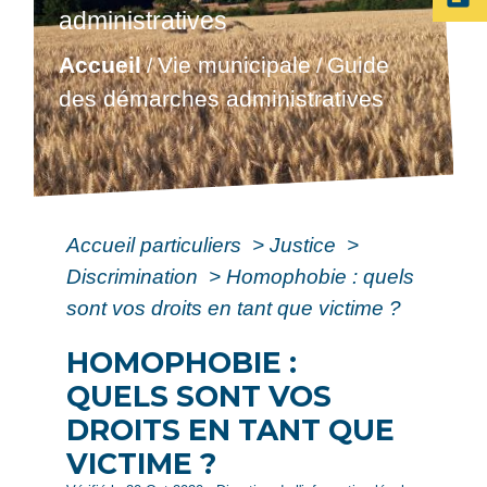
administratives
Accueil
Vie municipale
Guide
/
/
des démarches administratives
Accueil particuliers
>
Justice
>
Discrimination
>
Homophobie : quels
sont vos droits en tant que victime ?
HOMOPHOBIE :
QUELS SONT VOS
DROITS EN TANT QUE
VICTIME ?