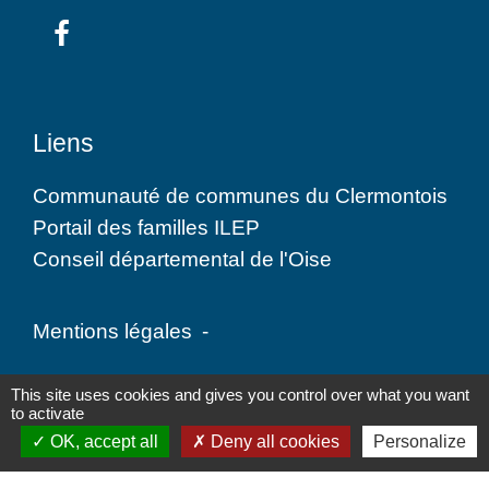
Liens
Communauté de communes du Clermontois
Portail des familles ILEP
Conseil départemental de l'Oise
Mentions légales
-
Politique de confidentialité
-
Accessibilité
-
This site uses cookies and gives you control over what you want
to activate
Plan du site
-
Gestion des cookies
OK, accept all
Deny all cookies
Personalize