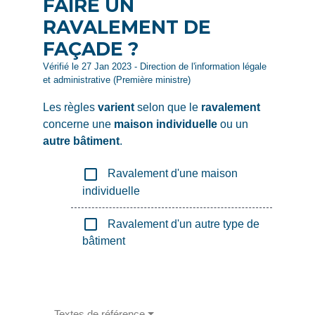
FAIRE UN
RAVALEMENT DE
FAÇADE ?
Vérifié le 27 Jan 2023 - Direction de l'information légale
et administrative (Première ministre)
Les règles
varient
selon que le
ravalement
concerne une
maison individuelle
ou un
autre bâtiment
.
check_box_outline_blank
Ravalement d'une maison
individuelle
check_box_outline_blank
Ravalement d'un autre type de
bâtiment
Textes de référence