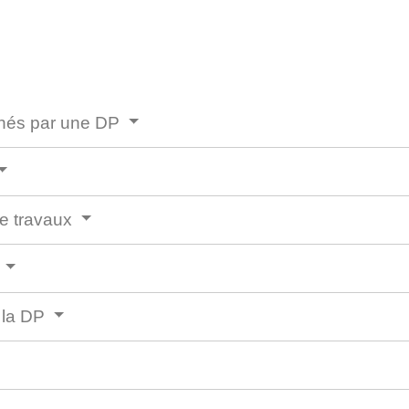
ernés par une DP
de travaux
e
e la DP