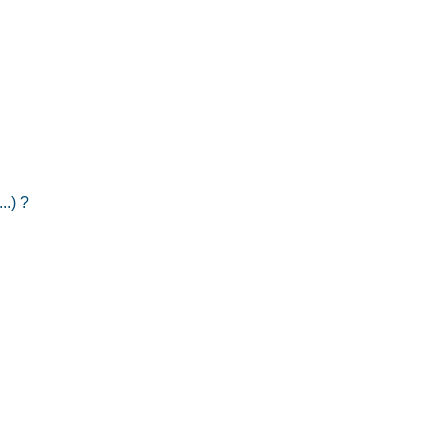
..) ?