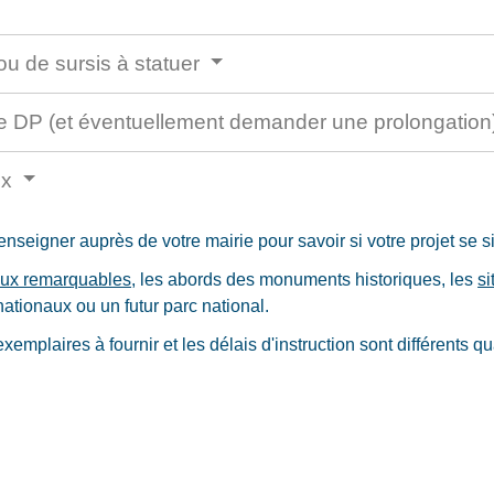
ou de sursis à statuer
'une DP (et éventuellement demander une prolongatio
ux
seigner auprès de votre mairie pour savoir si votre projet se s
aux remarquables
, les abords des monuments historiques, les
si
nationaux ou un futur parc national.
emplaires à fournir et les délais d'instruction sont différents q