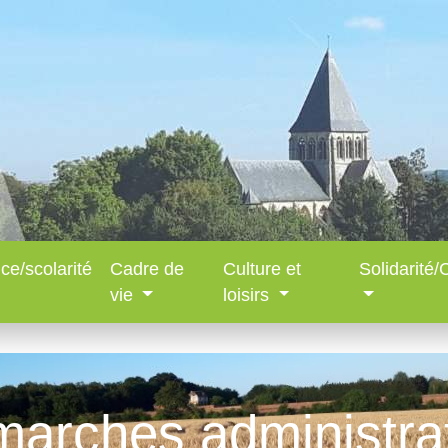
ce/scolarité
Cadre de
Culture et
Solidarité
vie
loisirs
arches administra