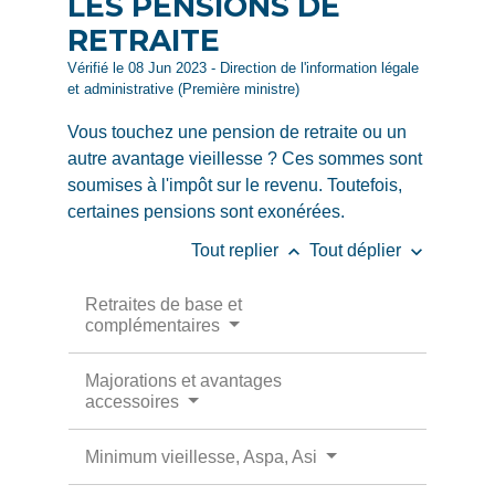
LES PENSIONS DE
RETRAITE
Vérifié le 08 Jun 2023 - Direction de l'information légale
et administrative (Première ministre)
Vous touchez une pension de retraite ou un
autre avantage vieillesse ? Ces sommes sont
soumises à l'impôt sur le revenu. Toutefois,
certaines pensions sont exonérées.
keyboard_arrow_up
keyboard_arrow_down
Tout replier
Tout déplier
Retraites de base et
complémentaires
Majorations et avantages
accessoires
Minimum vieillesse, Aspa, Asi