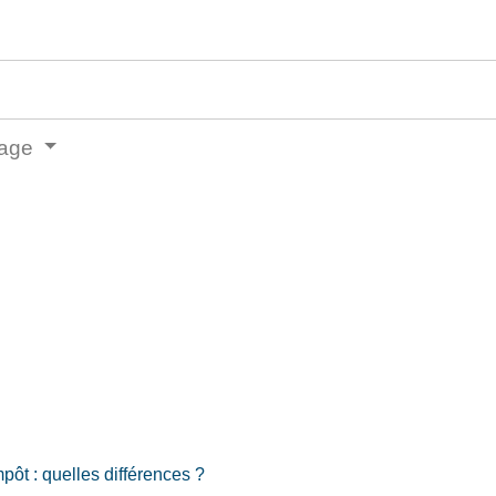
iage
mpôt : quelles différences ?