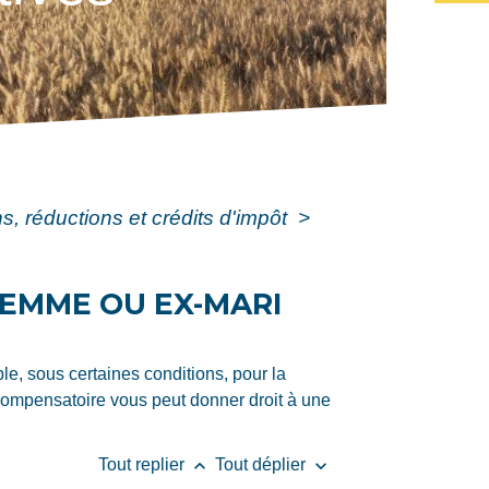
s, réductions et crédits d'impôt
>
FEMME OU EX-MARI
e, sous certaines conditions, pour la
 compensatoire vous peut donner droit à une
keyboard_arrow_up
keyboard_arrow_down
Tout replier
Tout déplier