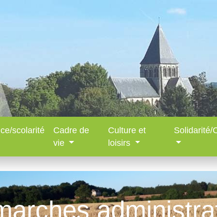
ce/scolarité
Cadre de
Culture et
Solidarité
vie
loisirs
arches administra