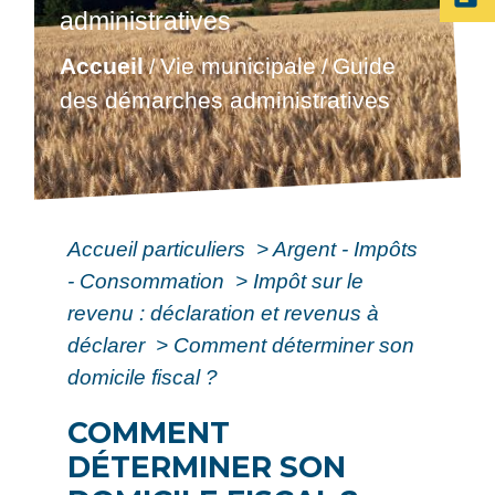
administratives
Accueil
Vie municipale
Guide
/
/
des démarches administratives
Accueil particuliers
>
Argent - Impôts
- Consommation
>
Impôt sur le
revenu : déclaration et revenus à
déclarer
>
Comment déterminer son
domicile fiscal ?
COMMENT
DÉTERMINER SON