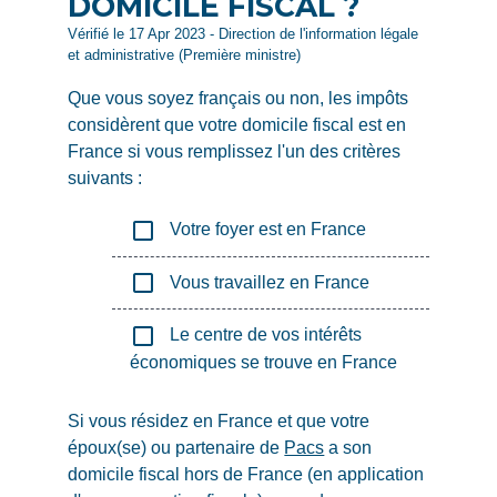
DOMICILE FISCAL ?
Vérifié le 17 Apr 2023 - Direction de l'information légale
et administrative (Première ministre)
Que vous soyez français ou non, les impôts
considèrent que votre domicile fiscal est en
France si vous remplissez l'un des critères
suivants :
check_box_outline_blank
Votre foyer est en France
check_box_outline_blank
Vous travaillez en France
check_box_outline_blank
Le centre de vos intérêts
économiques se trouve en France
Si vous résidez en France et que votre
époux(se) ou partenaire de
Pacs
a son
domicile fiscal hors de France (en application