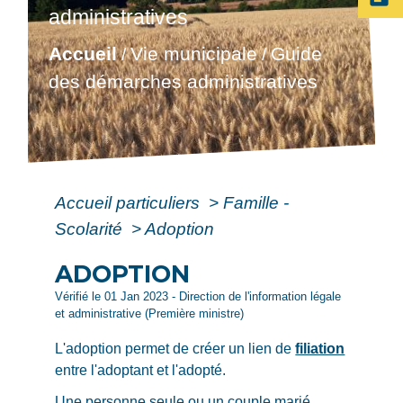
administratives
Accueil
Vie municipale
Guide
/
/
des démarches administratives
Accueil particuliers
>
Famille -
Scolarité
>
Adoption
ADOPTION
Vérifié le 01 Jan 2023 - Direction de l'information légale
et administrative (Première ministre)
L'adoption permet de créer un lien de
filiation
entre l'adoptant et l'adopté.
Une personne seule ou un couple marié,