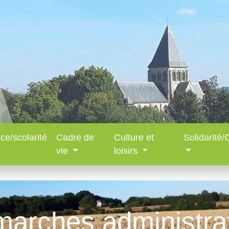
ce/scolarité
Cadre de
Culture et
Solidarité
vie
loisirs
arches administra