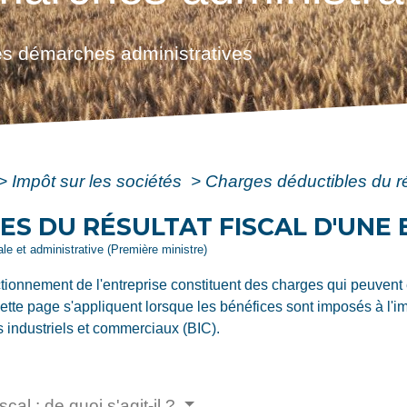
s démarches administratives
>
Impôt sur les sociétés
>
Charges déductibles du rés
S DU RÉSULTAT FISCAL D'UNE 
gale et administrative (Première ministre)
onnement de l'entreprise constituent des charges qui peuvent êt
te page s'appliquent lorsque les bénéfices sont imposés à l'impô
s industriels et commerciaux (BIC).
cal : de quoi s'agit-il ?