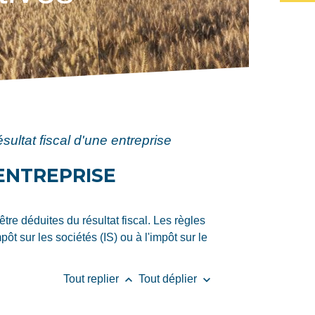
ultat fiscal d'une entreprise
ENTREPRISE
re déduites du résultat fiscal. Les règles
t sur les sociétés (IS) ou à l'impôt sur le
keyboard_arrow_up
keyboard_arrow_down
Tout replier
Tout déplier