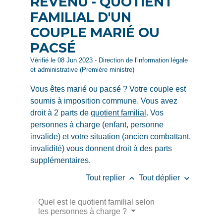
REVENU - QUOTIENT
FAMILIAL D'UN
COUPLE MARIÉ OU
PACSÉ
Vérifié le 08 Jun 2023 - Direction de l'information légale
et administrative (Première ministre)
Vous êtes marié ou pacsé ? Votre couple est
soumis à imposition commune. Vous avez
droit à 2 parts de
quotient familial
. Vos
personnes à charge (enfant, personne
invalide) et votre situation (ancien combattant,
invalidité) vous donnent droit à des parts
supplémentaires.
keyboard_arrow_up
keyboard_arrow_down
Tout replier
Tout déplier
Quel est le quotient familial selon
les personnes à charge ?