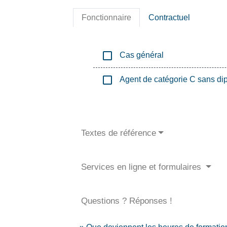
Fonctionnaire
Contractuel
check_box_outline_blank
Cas général
check_box_outline_blank
Agent de catégorie C sans di
Textes de référence
Services en ligne et formulaires
Questions ? Réponses !