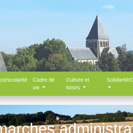
ce/scolarité
Cadre de
Culture et
Solidarité
vie
loisirs
arches administra