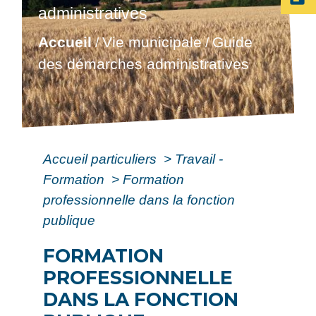
administratives
Accueil
Vie municipale
Guide
/
/
des démarches administratives
Accueil particuliers
>
Travail -
Formation
>
Formation
professionnelle dans la fonction
publique
FORMATION
PROFESSIONNELLE
DANS LA FONCTION