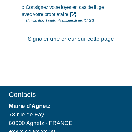
Consignez votre loyer en cas de litige
open_in_new
avec votre propriétaire
Caisse des dépôts et consignations (CDC)
Signaler une erreur sur cette page
Contacts
Mairie d'Agnetz
78 rue de Faÿ
60600 Agnetz - FRANCE
+33 3 44 68 23 00