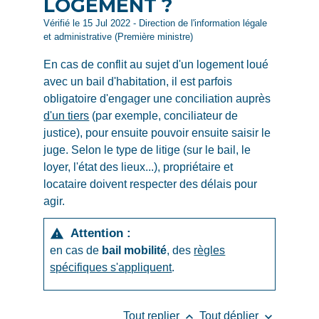
LOGEMENT ?
Vérifié le 15 Jul 2022 - Direction de l'information légale
et administrative (Première ministre)
En cas de conflit au sujet d'un logement loué
avec un bail d'habitation, il est parfois
obligatoire d'engager une conciliation auprès
d'un tiers
(par exemple, conciliateur de
justice), pour ensuite pouvoir ensuite saisir le
juge. Selon le type de litige (sur le bail, le
loyer, l'état des lieux...), propriétaire et
locataire doivent respecter des délais pour
agir.
Attention :
warning
en cas de
bail mobilité
, des
règles
spécifiques s'appliquent
.
keyboard_arrow_up
keyboard_arrow_down
Tout replier
Tout déplier