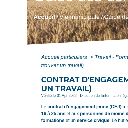
Accueil
Vie municipale
Guide de
/
/
Accueil particuliers
>
Travail - For
trouver un travail)
CONTRAT D'ENGAGE
UN TRAVAIL)
Vérifié le 01 Apr 2023 - Direction de l'information lég
Le
contrat d'engagement jeune (CEJ)
rem
16 à 25 ans
et aux
personnes de moins 
formations
et un
service civique
. Le but 