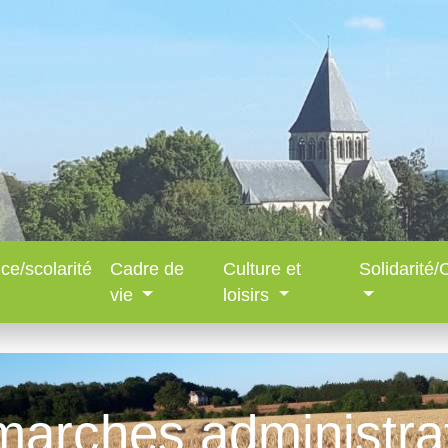
ce/scolarité
Cadre de
Culture et
Solidarité
vie
loisirs
arches administra