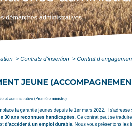
s démarches administratives
mation
>
Contrats d'insertion
>
Contrat d'engagemen
MENT JEUNE (ACCOMPAGNEMEN
ale et administrative (Première ministre)
place la garantie jeunes depuis le 1
er
mars 2022. Il s'adresse
de 30 ans reconnues handicapées
. Ce contrat peut se tradui
est
d'accéder à un emploi durable
. Nous vous présentons les i