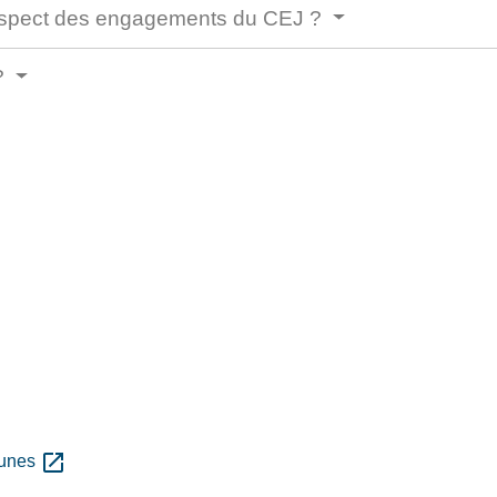
respect des engagements du CEJ ?
 ?
open_in_new
eunes