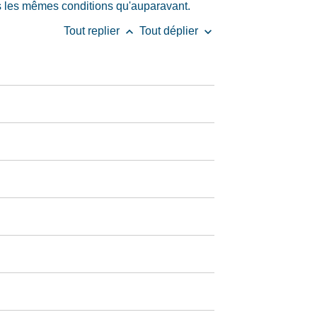
ns les mêmes conditions qu'auparavant.
keyboard_arrow_up
keyboard_arrow_down
Tout replier
Tout déplier