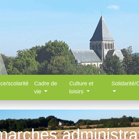
ce/scolarité
Cadre de
Culture et
Solidarité
vie
loisirs
arches administra