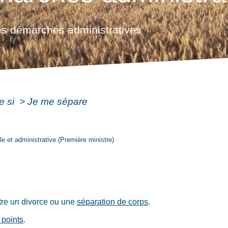
s démarches administratives
e si
>
Je me sépare
ale et administrative (Première ministre)
tre un divorce ou une
séparation de corps
.
 points
.