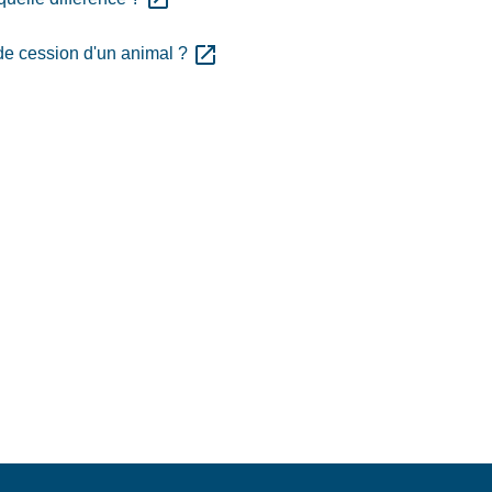
open_in_new
on de cession d'un animal ?