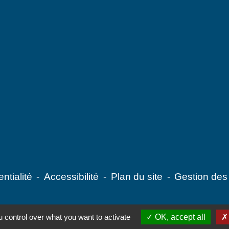
ntialité
-
Accessibilité
-
Plan du site
-
Gestion des
 control over what you want to activate
OK, accept all
Site créé en partenariat avec Réseau des Communes