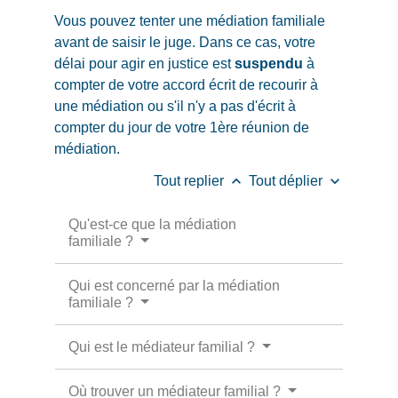
Vous pouvez tenter une médiation familiale
avant de saisir le juge. Dans ce cas, votre
délai pour agir en justice est
suspendu
à
compter de votre accord écrit de recourir à
une médiation ou s'il n'y a pas d'écrit à
compter du jour de votre 1
ère
réunion de
médiation.
keyboard_arrow_up
keyboard_arrow_down
Tout replier
Tout déplier
Qu'est-ce que la médiation
familiale ?
Qui est concerné par la médiation
familiale ?
Qui est le médiateur familial ?
Où trouver un médiateur familial ?