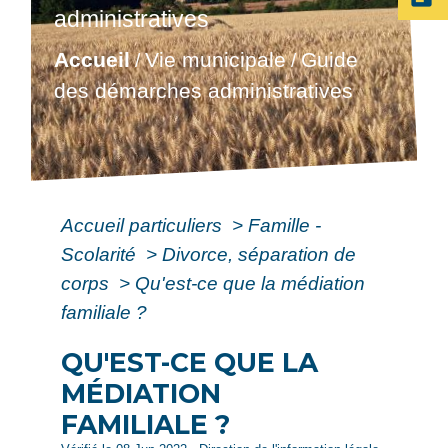
administratives
Accueil
Vie municipale
Guide
/
/
des démarches administratives
Accueil particuliers
>
Famille -
Scolarité
>
Divorce, séparation de
corps
>
Qu'est-ce que la médiation
familiale ?
QU'EST-CE QUE LA
MÉDIATION
FAMILIALE ?