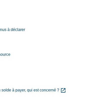
enus à déclarer
source
open_in_new
 solde à payer, qui est concerné ?