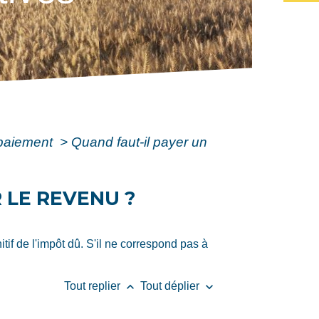
t paiement
>
Quand faut-il payer un
 LE REVENU ?
tif de l'impôt dû. S'il ne correspond pas à
keyboard_arrow_up
keyboard_arrow_down
Tout replier
Tout déplier