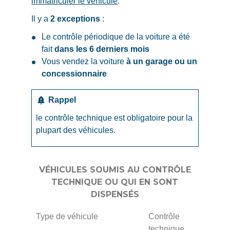
immatriculer le véhicule
.
Il y a
2 exceptions
:
Le contrôle périodique de la voiture a été
fait
dans les 6 derniers mois
Vous vendez la voiture
à un garage ou un
concessionnaire
notification_important
Rappel
le contrôle technique est obligatoire pour la
plupart des véhicules.
VÉHICULES SOUMIS AU CONTRÔLE
TECHNIQUE OU QUI EN SONT
DISPENSÉS
Type de véhicule
Contrôle
technique