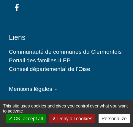
Liens
Communauté de communes du Clermontois
Portail des familles ILEP
Conseil départemental de l'Oise
Mentions légales
-
Politique de confidentialité
-
Accessibilité
-
This site uses cookies and gives you control over what you want
to activate
Plan du site
-
Gestion des cookies
OK, accept all
Deny all cookies
Personalize