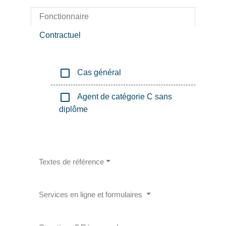
Fonctionnaire
Contractuel
check_box_outline_blank
Cas général
check_box_outline_blank
Agent de catégorie C sans
diplôme
Textes de référence
Services en ligne et formulaires