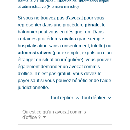
Vérifié le 20 Jul 2023 - Direction de l'information légale
et administrative (Première ministre)
Si vous ne trouvez pas d'avocat pour vous
représenter dans une procédure
pénale
, le
bâtonnier
peut vous en désigner un. Dans
certaines procédures
civiles
(par exemple,
hospitalisation sans consentement, tutelle) ou
administratives
(par exemple, expulsion d'un
étranger en situation irrégulière), vous pouvez
également demander un avocat commis
d'office. Il n'est pas gratuit. Vous devez le
payer sauf si vous pouvez bénéficier de l'aide
juridictionnelle.
keyboard_arrow_up
keyboard_arrow_down
Tout replier
Tout déplier
Qu'est ce qu'un avocat commis
d'office ?